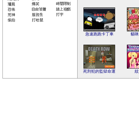
急速跑跑卡丁車
貓咪
死刑犯的監獄命運
紋