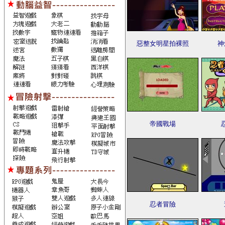
惡整女明星拍裸照
神
帝國戰場
忍者冒險