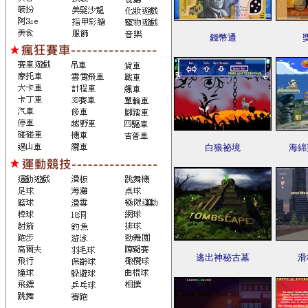
錢幣通
白狼祕境
海綿
逃出神秘古墓
滑