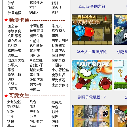
Empire 帝國之戰
冰火人古遺跡探險
憤怒
割繩子電腦版 1.2