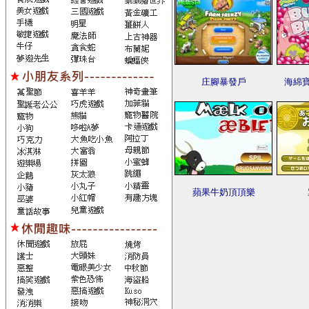
庄腳暴發戶
海綿寶
蘋果牛奶頂頂樂