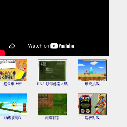
趕公車上班
HA 3-類似越南大戰
摩托挑戰
物理皮球3
鐵道戰爭
滑板對戰