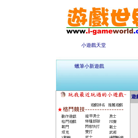
小遊戲天堂
蠟筆小新遊戲
遊