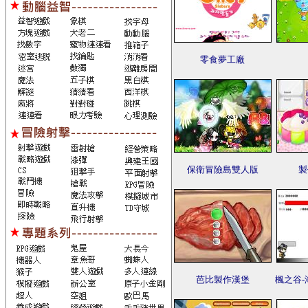
零食夢工廠
保衛冒險島雙人版
製
芭比製作漢堡
楓之谷-