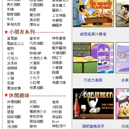
經營蔬果汁農場
巧克力慕斯
水果
酒吧服務高手
大頭