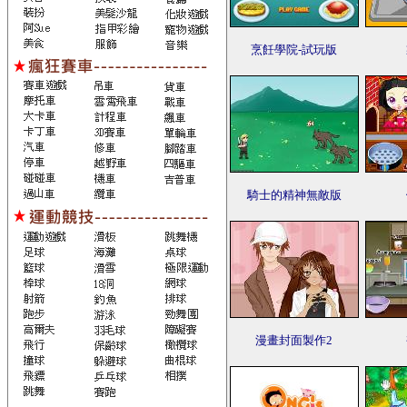
烹飪學院-試玩版
騎士的精神無敵版
漫畫封面製作2