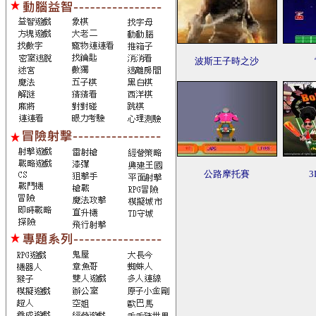
波斯王子時之沙
公路摩托賽