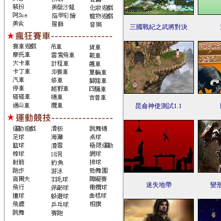
三國戰紀之武將對決
昆侖神使測試1.1
迷失地帶
變