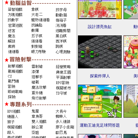
設計漂亮魚缸
動
探索炸彈人
美
運動王迪克足球問答題