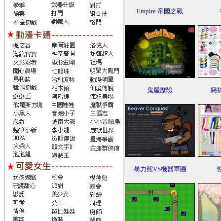
Empire 帝國之戰
鬼屋歷險
惡
暴力熊VS機器軍團