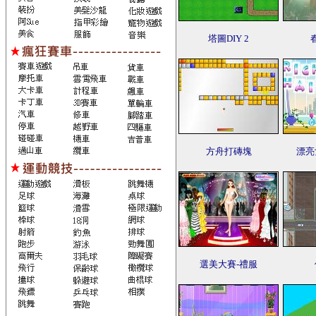
塔圖DIY 2
方舟打磚塊
漂亮
選美大賽-禮服