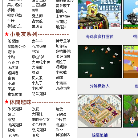
海綿寶寶打雪仗
機
分解機器人
躲避追捕