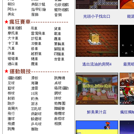
光頭小子找出口
能
逃出流油的房間4
最黑
鮮美果汁店
瘋狂獨