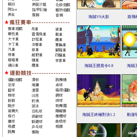
海賊VS火影
路飛
海賊王懸賞令0.8
海賊王
海賊王終極對決1.2
動漫明