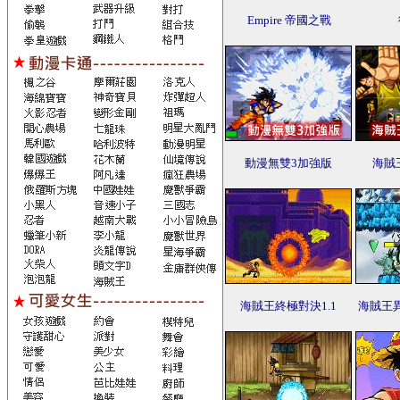
Empire 帝國之戰
動漫無雙3加強版
海賊
海賊王終極對決1.1
海賊王