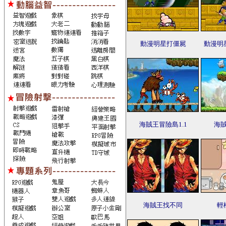
動漫明星打僵屍
動漫明
海賊王冒險島1.1
海
海賊王找不同
輕