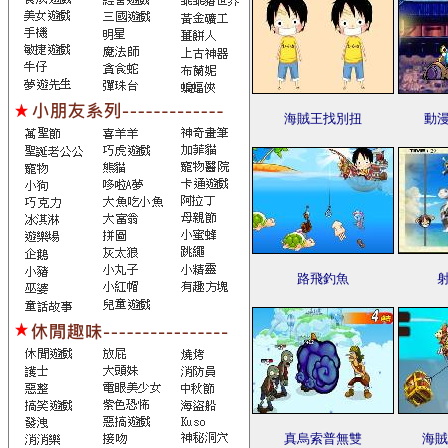
海賊王找別扭
動
路飛釣魚
真烏索普無雙
海賊