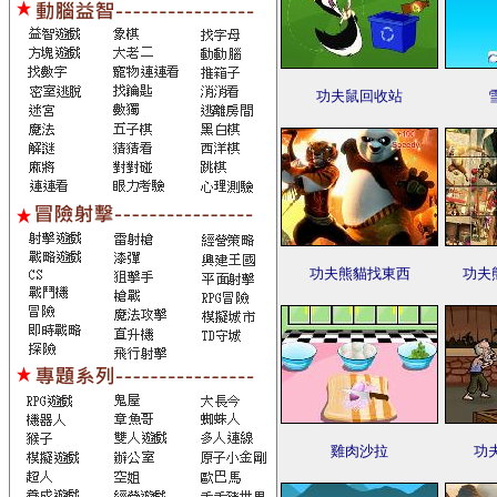
功夫鼠回收站
功夫熊貓找東西
功夫
雞肉沙拉
功