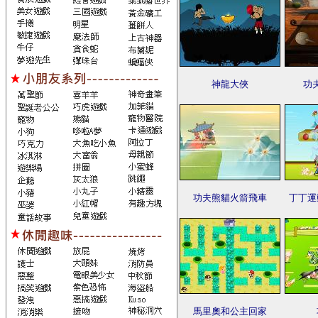
神龍大俠
功
功夫熊貓火箭飛車
丁丁運
馬里奧和公主回家