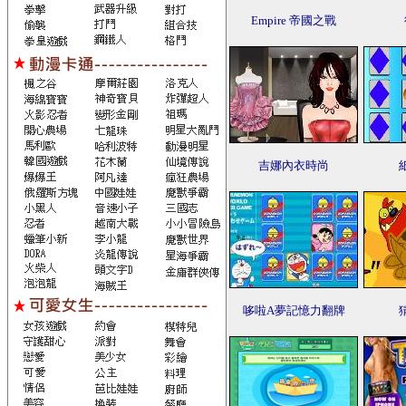
Empire 帝國之戰
吉娜內衣時尚
哆啦A夢記憶力翻牌