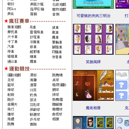
可愛豬的夾肉三明治
打
笑臉揭牌
魔術相冊
克