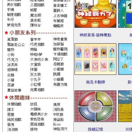
神經衰落-旋轉餐點
南瓜卡翻牌
新
按鍵記憶
3