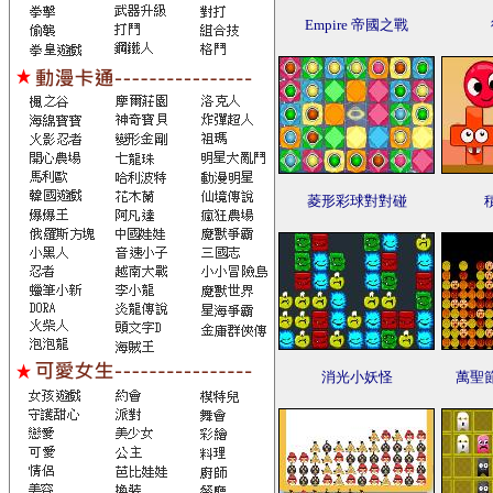
Empire 帝國之戰
菱形彩球對對碰
消光小妖怪
萬聖