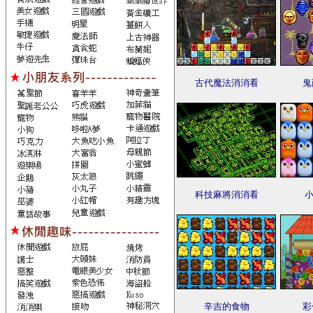
古代魔法消消看
鬼
科技麻將消消看
小
辛吉的食物
彩