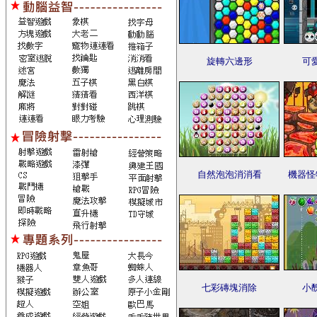
旋轉六邊形
可
自然泡泡消消看
機器怪
七彩磚塊消除
小