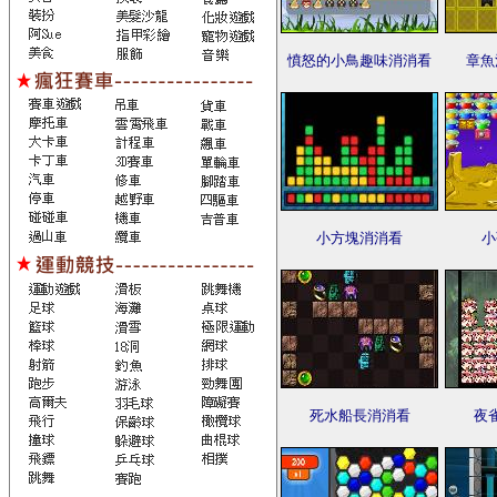
憤怒的小鳥趣味消消看
章魚
小方塊消消看
小
死水船長消消看
夜