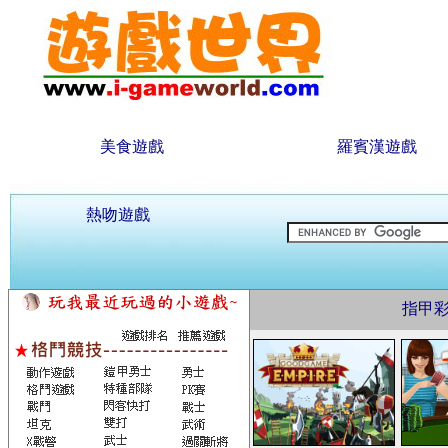
美食遊戲
羅賓漢遊戲
熱吻遊戲
指甲