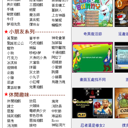
奇異復活節
逗趣
畫面五處找不同
忍者還是修女2
撲