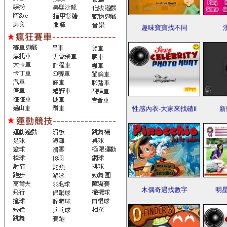
趣味寶寶找不同
性感內衣-大家來找碴Ⅱ
新
木偶奇遇找數字
明