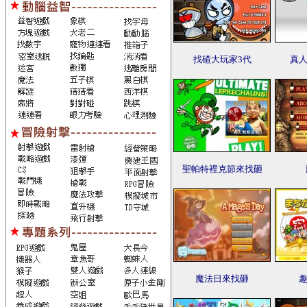
找碴大玩家3代
真人
聖帕特裡克節來找砸
魔法日來找砸
趣