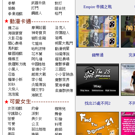
Empire 帝國之戰
錢幣通
完
找出25處不同2
不