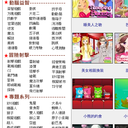
睡美人之吻
美女相親換裝
小熊的約會
小