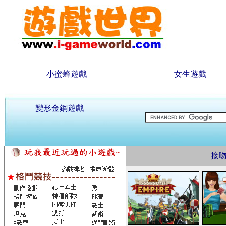
小蜜蜂遊戲
女生遊戲
變形金鋼遊戲
接