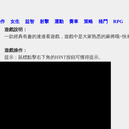
動作
女生
益智
射擊
運動
賽車
策略
格鬥
RPG
遊戲說明：
一款經典有趣的連連看遊戲，遊戲中是大家熟悉的麻將哦~快
遊戲操作：
提示：鼠標點擊右下角的HINT按鈕可獲得提示。