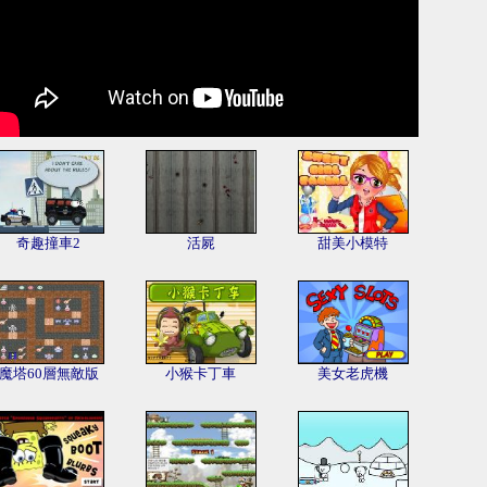
奇趣撞車2
活屍
甜美小模特
魔塔60層無敵版
小猴卡丁車
美女老虎機