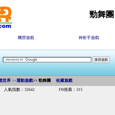
勁舞團
機營遊戲
神射手遊戲
戲世界
>>
運動遊戲
>>
勁舞團
收藏遊戲
人氣指數：32642
FB推薦：315