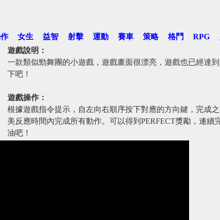
動作
女生
益智
射擊
運動
賽車
策略
格鬥
RPG
遊戲說明：
一款類似勁舞團的小遊戲，遊戲畫面很漂亮，遊戲也已經達到
下吧！
遊戲操作：
根據遊戲指令提示，自左向右順序按下對應的方向鍵，完成之
美反應時間內完成所有動作。可以得到PERFECT獎勵，連續完
油吧！