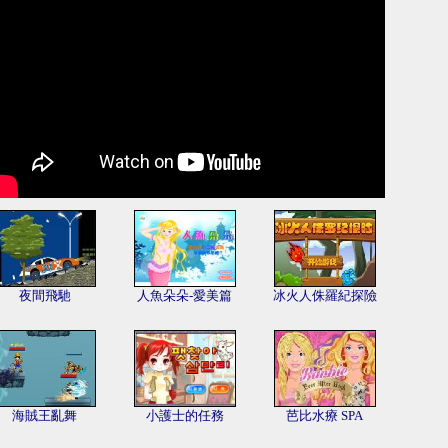
夜間飛馳
人魚朵朵-愛美篇
冰火人侏羅紀探險
海賊王亂舞
小護士的任務
芭比水療 SPA