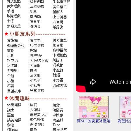
阿SUE的炎夏冰激淩
為芭比