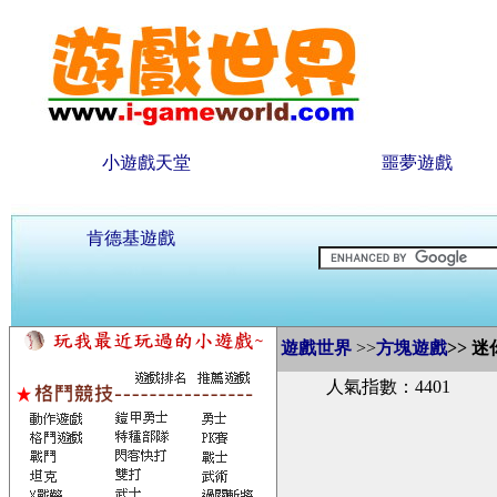
小遊戲天堂
噩夢遊戲
肯德基遊戲
遊戲世界
>>
方塊遊戲
>>
迷
人氣指數：4401