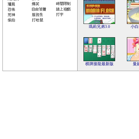
瑪莉兄弟3.0
小白
棋牌接龍最新版
曼