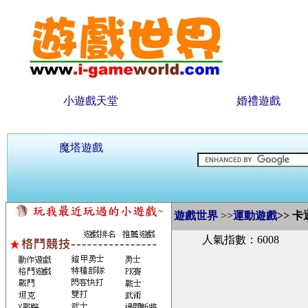
小遊戲天堂
婚禮遊戲
魔塔遊戲
遊戲世界
>>
運動遊戲
>>
卡
人氣指數：6008