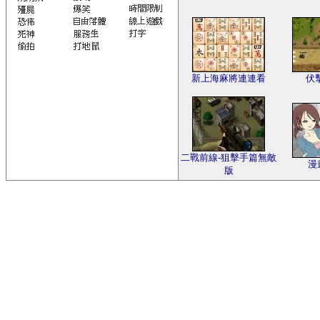
新上海麻將連連看
伏
二戰前線-狙擊手篇無敵
漫
版