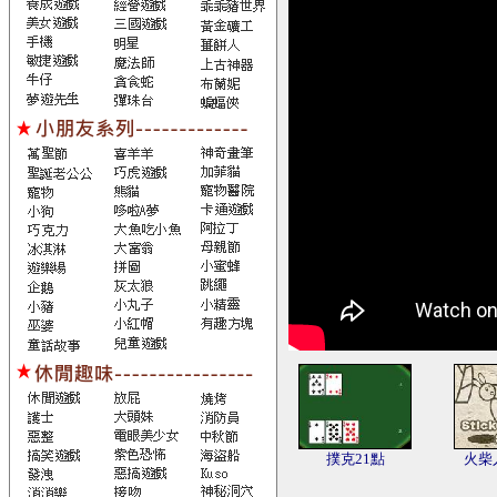
撲克21點
火柴人