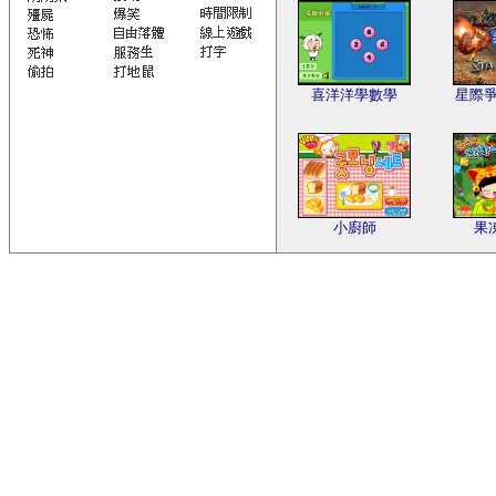
喜洋洋學數學
星際爭
小廚師
果