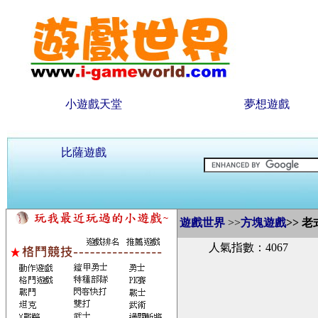
小遊戲天堂
夢想遊戲
比薩遊戲
遊戲世界
>>
方塊遊戲
>>
老
人氣指數：4067