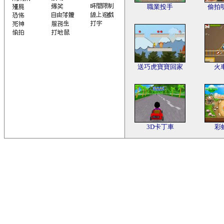
職業投手
偷拍
送巧虎寶寶回家
火
3D卡丁車
彩