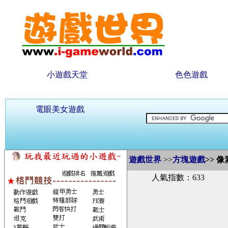
小遊戲天堂
色色遊戲
電眼美女遊戲
遊戲世界
>>
方塊遊戲
>>
像
人氣指數：633