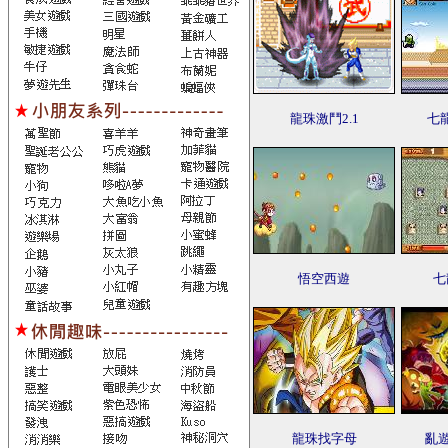
龍珠激鬥2.1
七
悟空西遊
七
龍珠找字母
亂