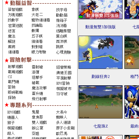
動漫無雙3加強版
七
劃線狂奔2
格鬥
七龍珠Z
最終