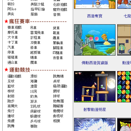
西遊奪寶
七龍
傳動西遊賀歲版
動漫
射擊動漫明星