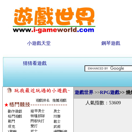
小遊戲天堂
鋼琴遊戲
猜猜看遊戲
遊戲世界
>>
RPG遊戲
>>
燒
人氣指數：53609