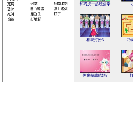
和巧虎一起玩猜拳
相親打扮3
巧
你會幾歲結婚?