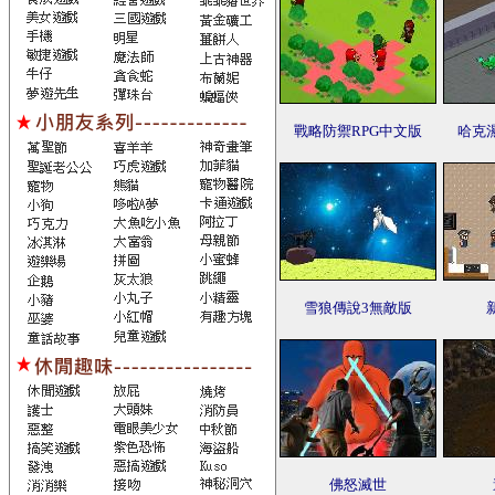
戰略防禦RPG中文版
哈克
雪狼傳說3無敵版
佛怒滅世