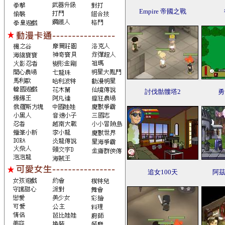
Empire 帝國之戰
討伐骷髏塔2
勇
追女100天
阿茲