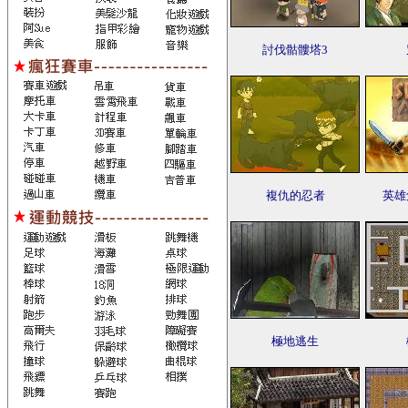
討伐骷髏塔3
複仇的忍者
英雄
極地逃生