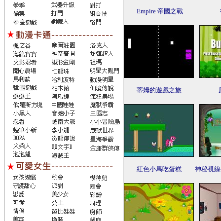
Empire 帝國之戰
蒂姆的遊戲之旅
紅色小馬吃蛋糕
神秘視線