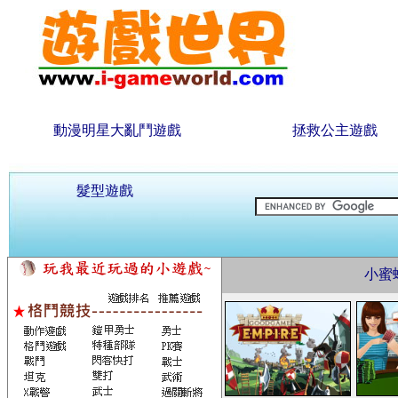
動漫明星大亂鬥遊戲
拯救公主遊戲
髮型遊戲
小蜜