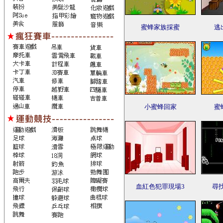
蜜蜂家族採蜜
逃
小蜜蜂回家
蜜
血紅色犯罪現場3
尋