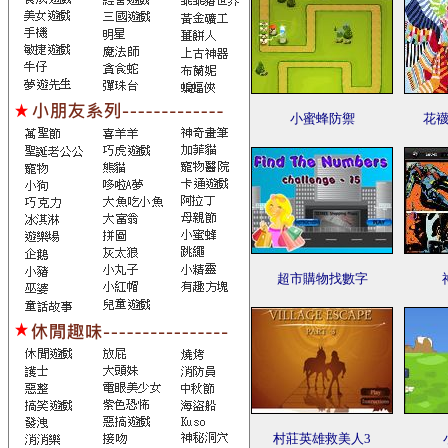
小蜜蜂防禦
花襪
超市購物找數字
村莊英雄救美人3