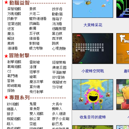
大黃蜂采花
小蜜蜂空間戰
趣
收集音符的蜜蜂