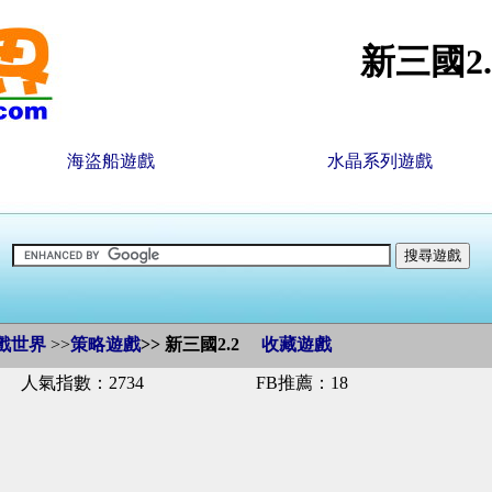
新三國2.
海盜船遊戲
水晶系列遊戲
戲世界
>>
策略遊戲
>>
新三國2.2
收藏遊戲
人氣指數：2734
FB推薦：18