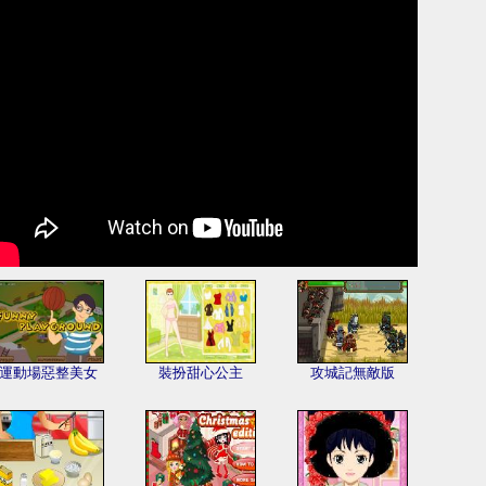
運動場惡整美女
裝扮甜心公主
攻城記無敵版