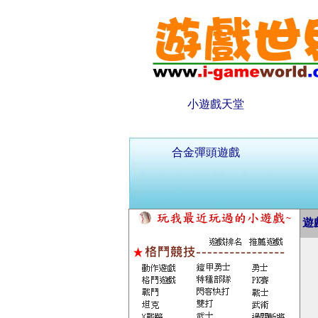
小遊戲天堂
合金彈頭遊戲
遊