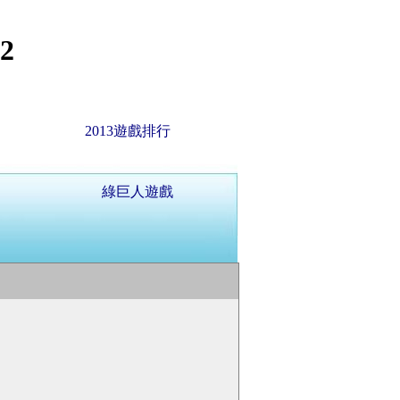
2
2013遊戲排行
綠巨人遊戲