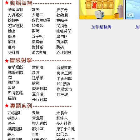
加菲貓翻牌
加