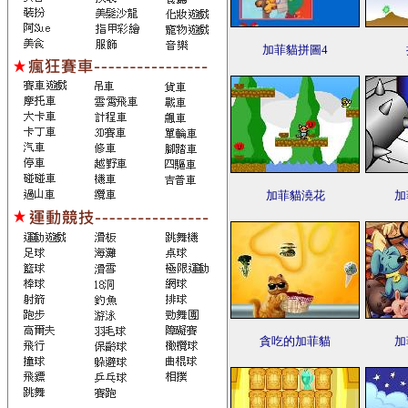
加菲貓拼圖4
加菲貓澆花
加
貪吃的加菲貓
加