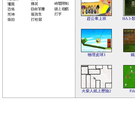
趕公車上班
HA 3
物理皮球3
鐵
火柴人紙上歷險2
Fi