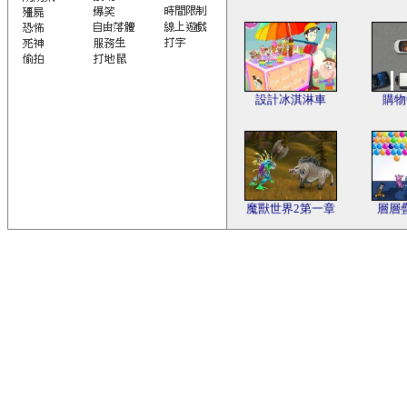
設計冰淇淋車
購物
魔獸世界2第一章
層層