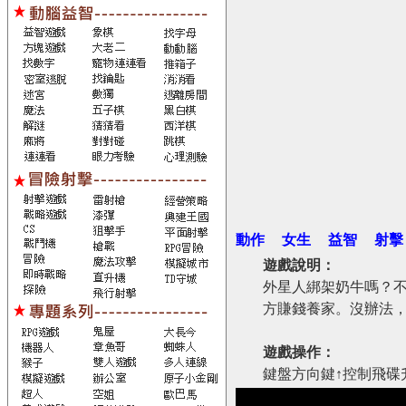
動作
女生
益智
射擊
遊戲說明：
外星人綁架奶牛嗎？
方賺錢養家。沒辦法
遊戲操作：
鍵盤方向鍵↑控制飛碟