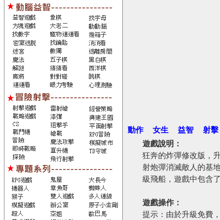
動作
女生
益智
射擊
遊戲說明：
狂奔的炸彈修改版，
射炮彈消滅敵人的基
級飛船，遊戲中包含
遊戲操作：
提示：由於升級免費，