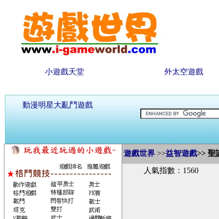
小遊戲天堂
外太空遊戲
動漫明星大亂鬥遊戲
遊戲世界
>>
益智遊戲
>>
聖
人氣指數：1560