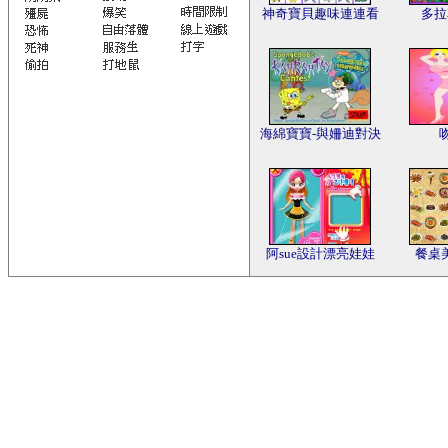
神奇寶貝趣味連連看
多拉
海綿寶寶-與姍迪對決
阿sue設計漂亮娃娃
餐桌