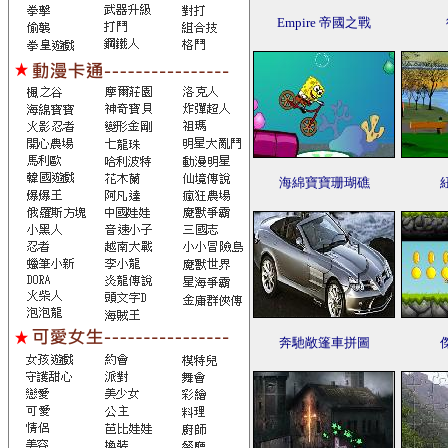
Empire 帝國之戰
海綿寶寶珊瑚礁
奔馳敞篷車拼圖