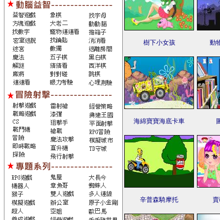
樹下小女孩
動
海綿寶寶海底卡車
辛普森騎摩托
賣