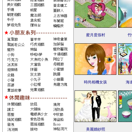
蜜月度假村
竹
時尚相機女孩
海
美麗婚紗照