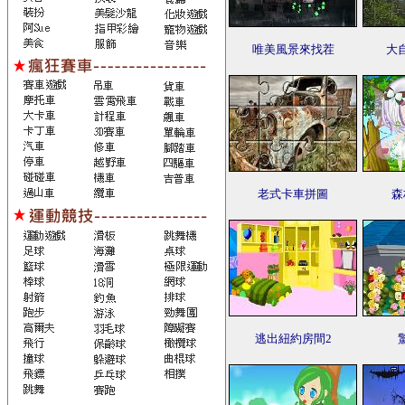
唯美風景來找茬
大
老式卡車拼圖
森
逃出紐約房間2