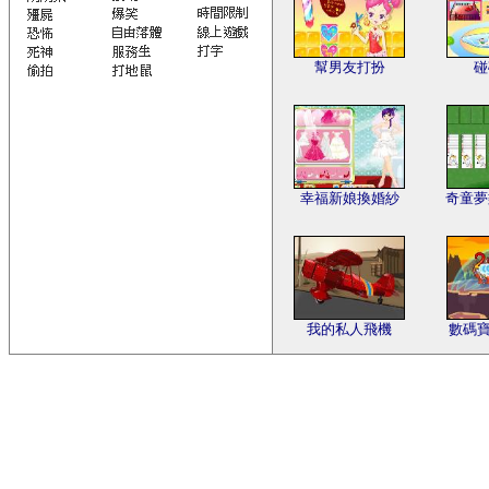
幫男友打扮
碰
幸福新娘換婚紗
奇童夢
我的私人飛機
數碼寶