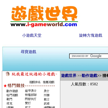
小遊戲天堂
旋轉方塊遊戲
尋寶遊戲
遊戲世界
>>
動作遊戲
>>
猜
人氣指數：8582