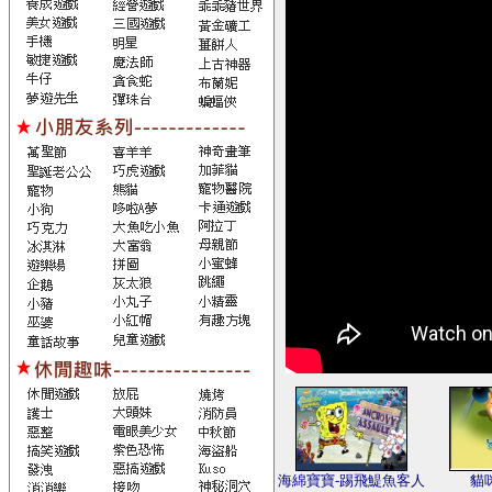
海綿寶寶-踢飛鯷魚客人
貓