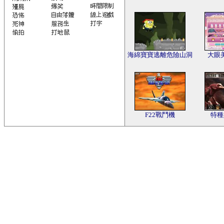
海綿寶寶逃離危險山洞
大眼
F22戰鬥機
特種