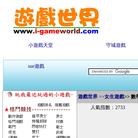
小遊戲天堂
守城遊戲
sue遊戲
遊戲世界
>>
女生遊戲
>>
數
人氣指數：2733