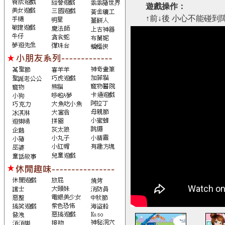
遊戲操作：
↑前↓後 小心不能碰