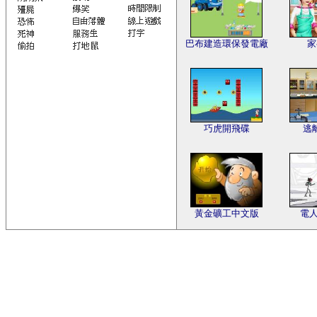
巴布建造環保發電廠
家
巧虎開飛碟
逃
黃金礦工中文版
電人