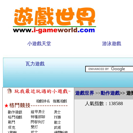
小遊戲天堂
游泳遊戲
瓦力遊戲
遊戲世界
>>
動作遊戲
>>
遊
人氣指數：138588