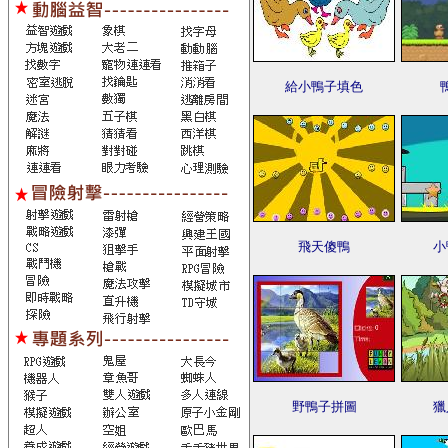
給小鴨子填色
飛天傻鴨
小
野鴨子拼圖
獵