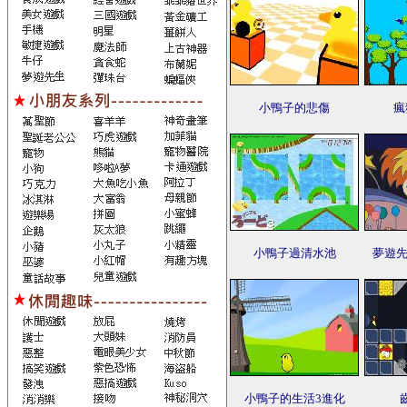
小鴨子的悲傷
瘋
小鴨子過清水池
夢遊先
小鴨子的生活3進化