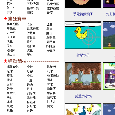
手電筒數鴨子
炮打
射擊鴨子
反重力小鴨