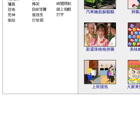
汽車鑰匙躲貓貓
帥氣
新還珠格格拼圖
美味
上班摸魚
大家來