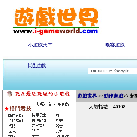
小遊戲天堂
晚宴遊戲
卡通遊戲
遊戲世界
>>
動作遊戲
>>
超
人氣指數：40168