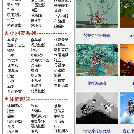
勞拉金字塔飛車
金
摩托海底賽
地獄摩托無敵版
瘋狂摩