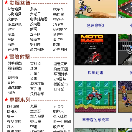
急速摩托2
疾風勁速
辛普森的摩托車