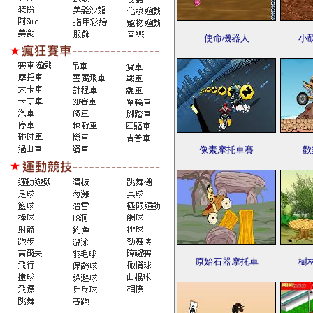
使命機器人
小
像素摩托車賽
歡
原始石器摩托車
樹