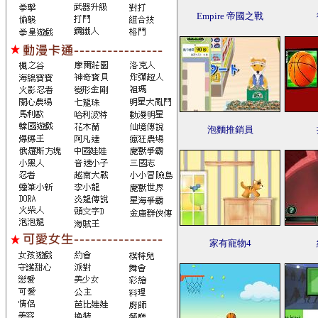
Empire 帝國之戰
泡麵推銷員
家有寵物4