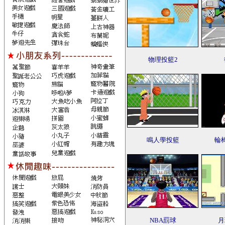
物理投籃2
鳴人學投籃
輪
NBA罰球
月