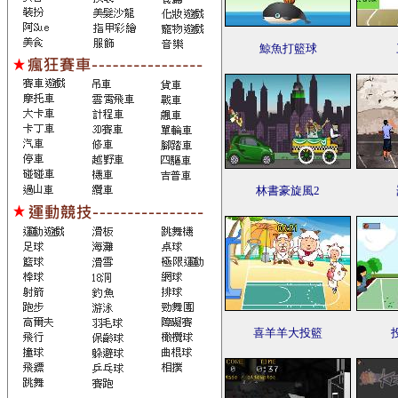
鯨魚打籃球
林書豪旋風2
喜羊羊大投籃