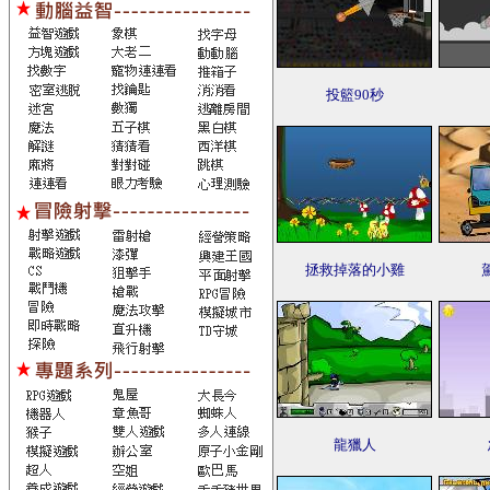
投籃90秒
拯救掉落的小雞
龍獵人