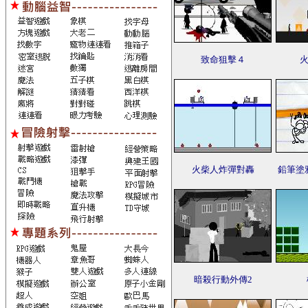
致命狙擊４
火
火柴人炸彈對轟
鉛筆塗
暗殺行動外傳2