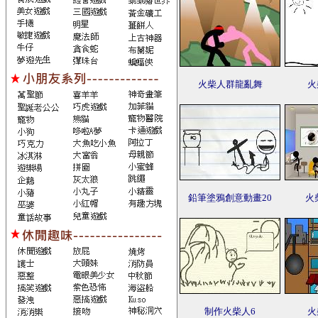
火柴人群龍亂舞
火
鉛筆塗鴉創意動畫20
火
制作火柴人6
火