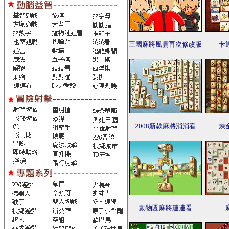
三國麻將風雲再次修改版
卡
2008新款麻將消消看
煉
動物園麻將連連看