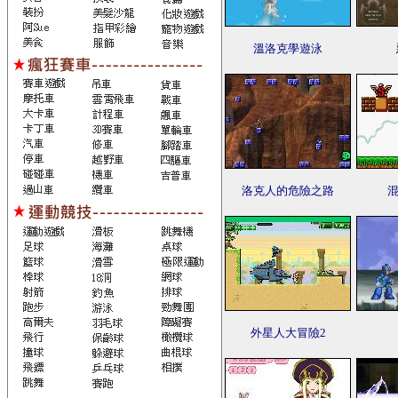
溫洛克學遊泳
洛克人的危險之路
混
外星人大冒險2