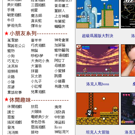
超級瑪麗版大對決
洛
洛克人戰boss
坦克人大冒險
洛克