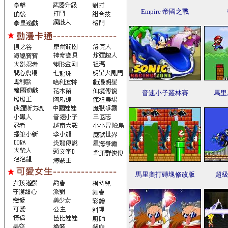
Empire 帝國之戰
音速小子叢林賽
馬里
馬里奧打磚塊修改版
超級