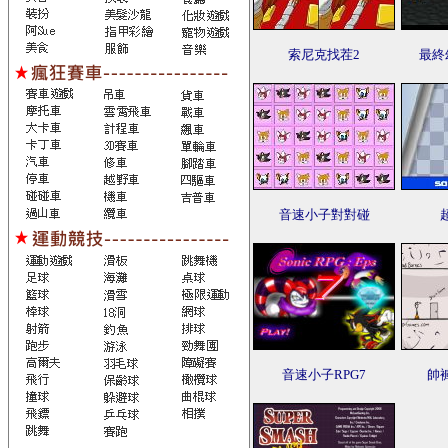
索尼克找茬2
最終
音速小子對對碰
音速小子RPG7
帥