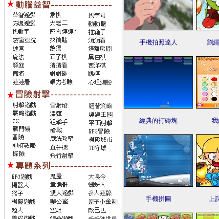
手機拍照達人
割繩
經典的打磚塊
我
手機拼圖
上