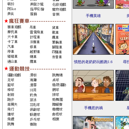
手機英雄
憤怒的老奶奶玩酷跑1.6
尋
手機惹的禍