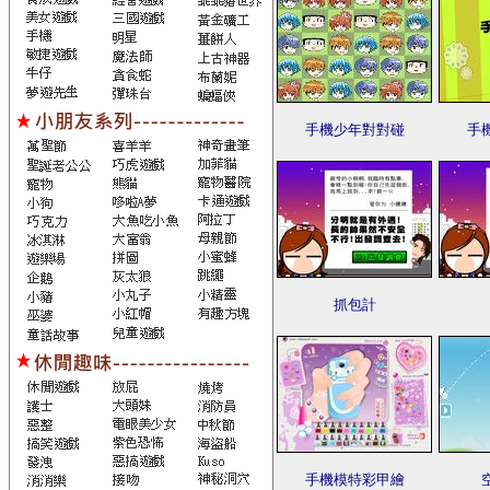
手機少年對對碰
手
抓包計
手機模特彩甲繪