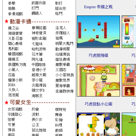
Empire 帝國之戰
巧虎開飛碟
巧
巧虎甜點小公園
巧