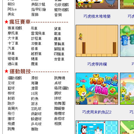
巧虎積木堆堆樂
巧
巧虎學跨欄
巧虎周末釣魚記2
巧