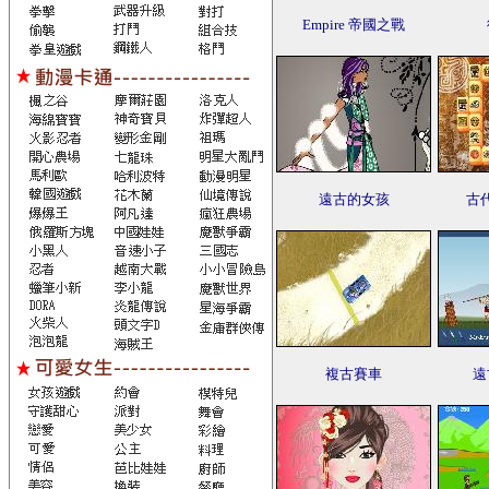
Empire 帝國之戰
遠古的女孩
古
複古賽車
遠