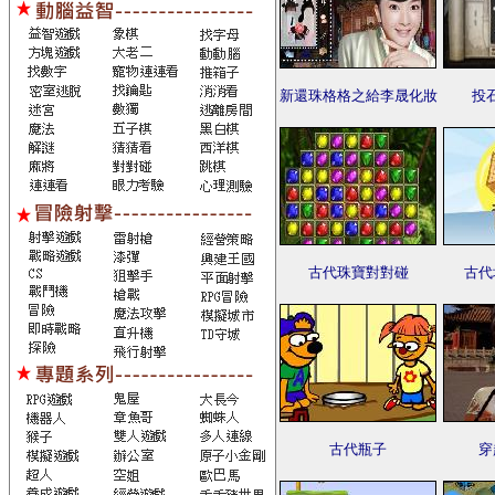
新還珠格格之給李晟化妝
投
古代珠寶對對碰
古代
古代瓶子
穿