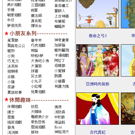
救命之弓3
帝
亞洲時尚裝扮
古代貴妃
古