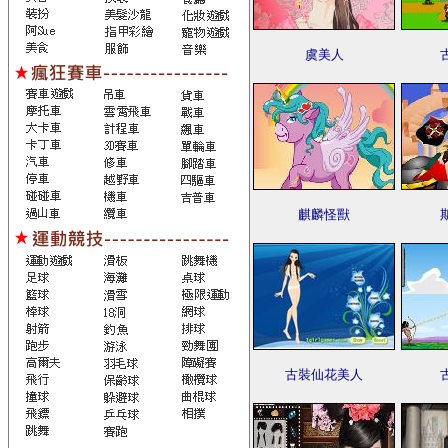
虞美人
麒麟怪獸
古裝仙花美人