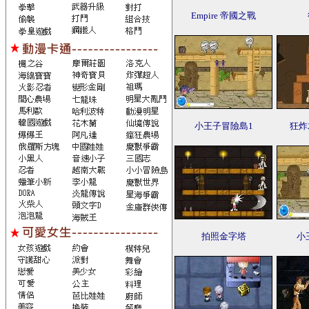
Empire 帝國之戰
小王子冒險島1
狂炸
拍照金字塔
小