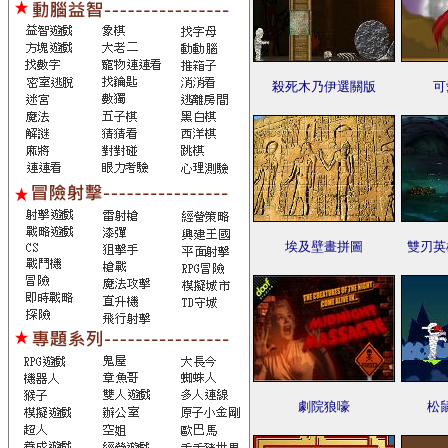
殺死木乃伊選關版
可
埃及壁畫拼圖
雙刃英
劇院狼嚎
松