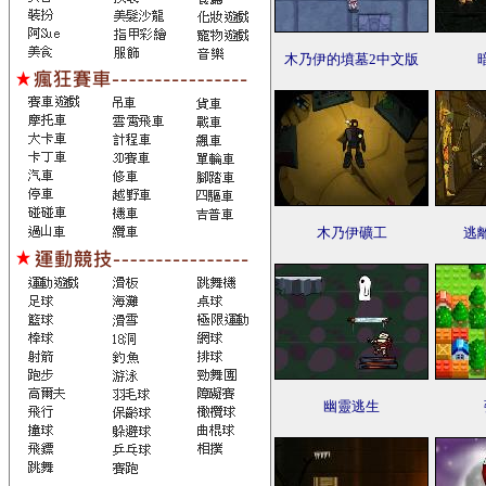
木乃伊的墳墓2中文版
木乃伊礦工
逃
幽靈逃生