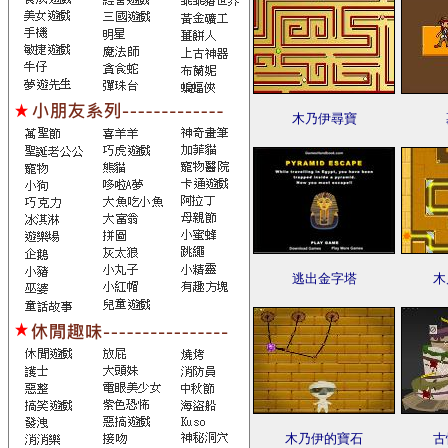
木乃伊尋寶
逃出金字塔
木
木乃伊的寶石
古