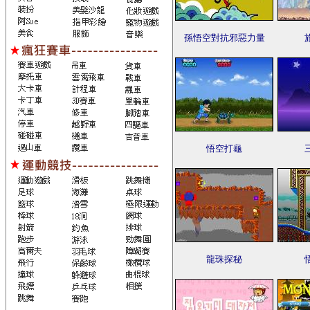
孫悟空對抗邪惡力量
悟空打龜
龍珠探秘