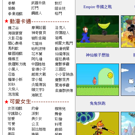
Empire 帝國之戰
神仙猴子歷險
兔兔快跑