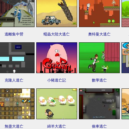
逃離集中營
蠕蟲大陸大逃亡
奧特曼大逃亡
克隆人逃亡
小豬逃亡記
數學逃亡
無盡大逃亡
綿羊大逃亡
偷車逃亡