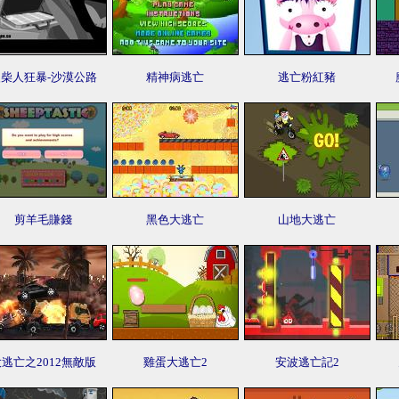
火柴人狂暴-沙漠公路
精神病逃亡
逃亡粉紅豬
剪羊毛賺錢
黑色大逃亡
山地大逃亡
逃亡之2012無敵版
雞蛋大逃亡2
安波逃亡記2