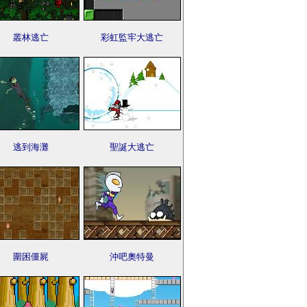
叢林逃亡
彩虹監牢大逃亡
逃到海灘
聖誕大逃亡
圍困僵屍
沖吧奧特曼