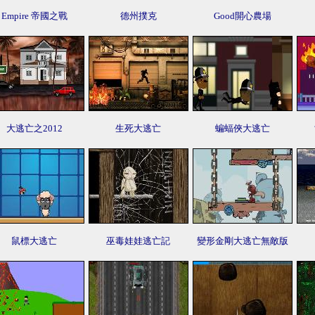
Empire 帝國之戰
德州撲克
Good開心農場
大逃亡之2012
生死大逃亡
蝙蝠俠大逃亡
鼠標大逃亡
巫毒娃娃逃亡記
變形金剛大逃亡無敵版