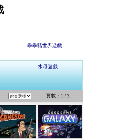
戲
乖乖豬世界遊戲
水母遊戲
頁數：1 / 3