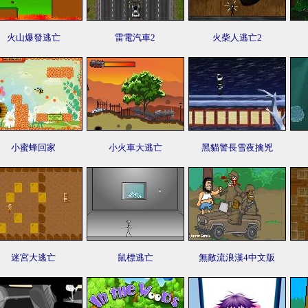
火山爆發逃亡
雷電汽車2
火柴人逃亡2
小蜜蜂回家
小火車大逃亡
黑貓警長雪夜擒兇
迷宮大逃亡
鼠標逃亡
無敵流浪漢4中文版