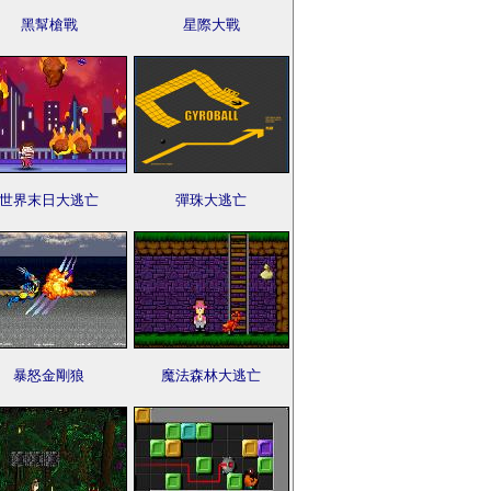
黑幫槍戰
星際大戰
世界末日大逃亡
彈珠大逃亡
暴怒金剛狼
魔法森林大逃亡