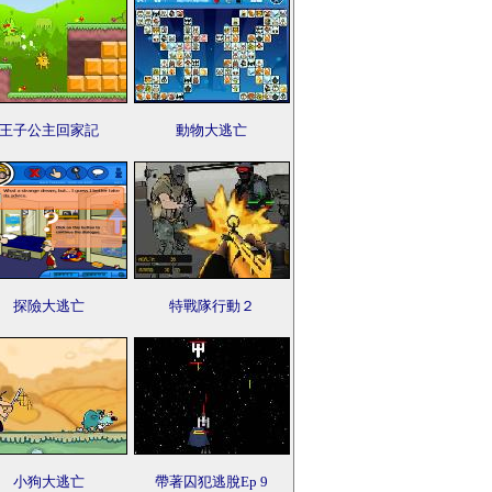
王子公主回家記
動物大逃亡
探險大逃亡
特戰隊行動２
小狗大逃亡
帶著囚犯逃脫Ep 9