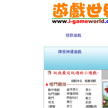
怪獸遊戲
降世神通遊戲