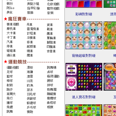
彩磚對對碰
漂
寵物超級對對碰
迷人寶石對對碰