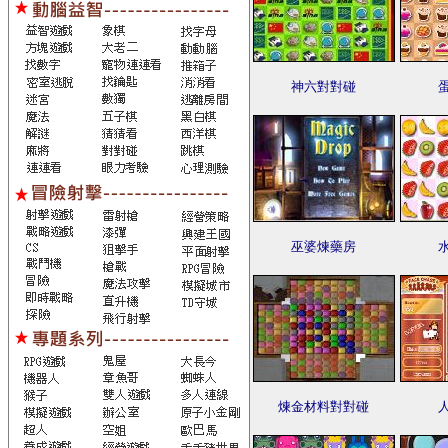
神六對對碰
巫婆煉藥房
煉金材料對對碰