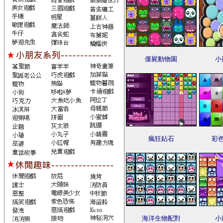
僵屍動物園
小
瘋狂鉆石
彩
海洋生物配對
小