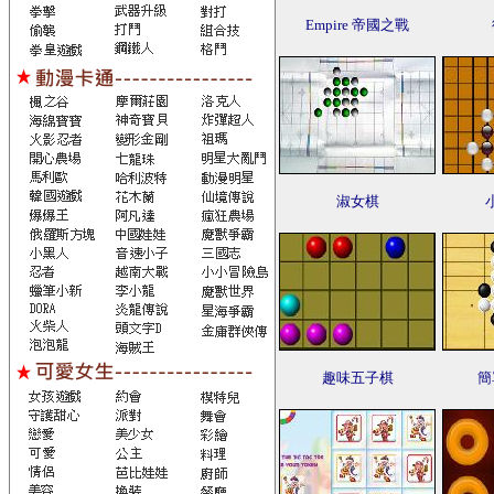
Empire 帝國之戰
淑女棋
趣味五子棋
簡