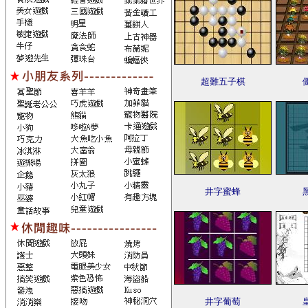
超難五子棋
井字蜜蜂
井字葡萄