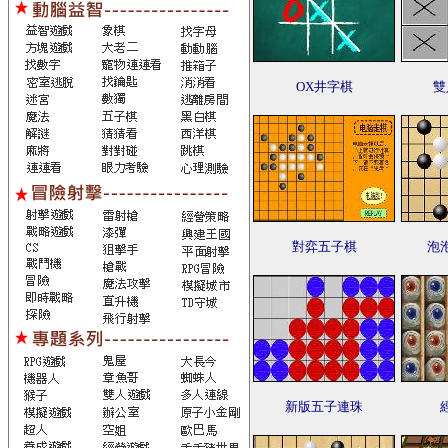
OX井字棋
雙
對弈五子棋
泡
新版五子連珠