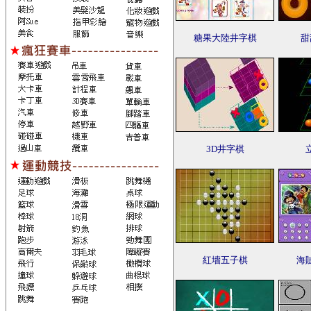
糖果大陸井字棋
甜
3D井字棋
紅墻五子棋
海